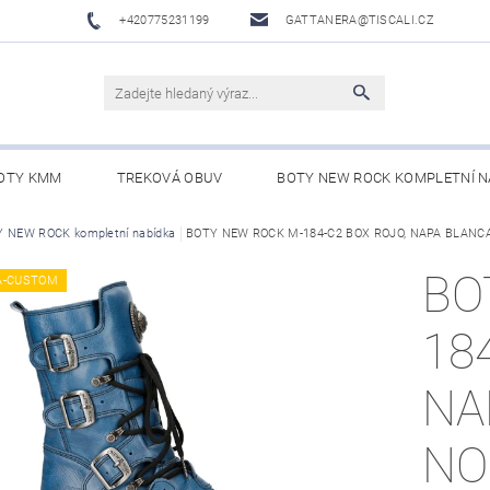
+420775231199
GATTANERA@TISCALI.CZ
OTY KMM
TREKOVÁ OBUV
BOTY NEW ROCK KOMPLETNÍ N
NOVÁ OBUV
 NEW ROCK kompletní nabídka
WESTERN BELTS /WESTERNOVÉ OPASKY/
BOTY NEW ROCK M-184-C2 BOX ROJO, NAPA BLANC
BO
BO
A-CUSTOM
18
NA
NO