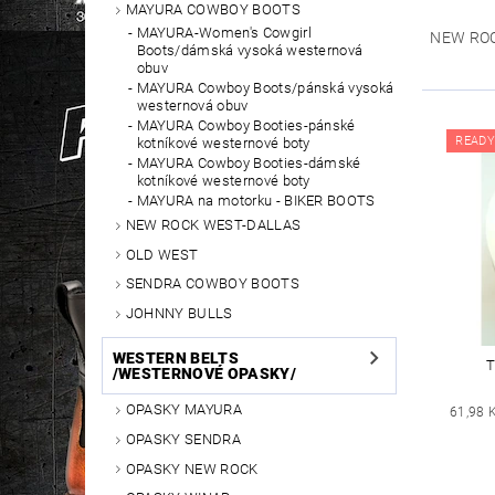
MAYURA COWBOY BOOTS
MAYURA-Women's Cowgirl
NEW RO
Boots/dámská vysoká westernová
obuv
MAYURA Cowboy Boots/pánská vysoká
westernová obuv
MAYURA Cowboy Booties-pánské
READY
kotníkové westernové boty
MAYURA Cowboy Booties-dámské
kotníkové westernové boty
MAYURA na motorku - BIKER BOOTS
NEW ROCK WEST-DALLAS
OLD WEST
SENDRA COWBOY BOOTS
JOHNNY BULLS
WESTERN BELTS
T
/WESTERNOVÉ OPASKY/
OPASKY MAYURA
61,98 
OPASKY SENDRA
OPASKY NEW ROCK