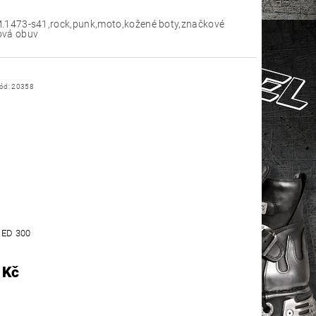
M.1473-s41,rock,punk,moto,kožené boty,značkové
ová obuv
ód:
20358
ED 300
 Kč