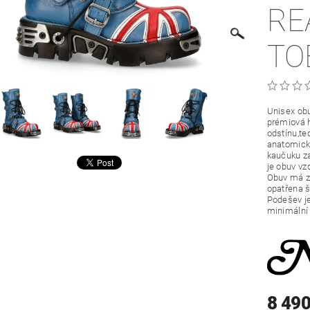
RE
TO
Unisex ob
prémiová h
odstínu,te
anatomicky
kaučuku za
je obuv vz
Obuv má zi
opatřena 
Podešev je
minimální
8 490