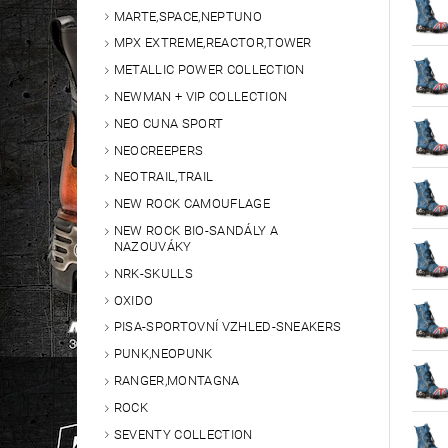
MARTE,SPACE,NEPTUNO
MPX EXTREME,REACTOR,TOWER
METALLIC POWER COLLECTION
NEWMAN + VIP COLLECTION
NEO CUNA SPORT
NEOCREEPERS
NEOTRAIL,TRAIL
NEW ROCK CAMOUFLAGE
NEW ROCK BIO-SANDÁLY A
NAZOUVÁKY
NRK-SKULLS
OXIDO
PISA-SPORTOVNÍ VZHLED-SNEAKERS
PUNK,NEOPUNK
RANGER,MONTAGNA
ROCK
SEVENTY COLLECTION