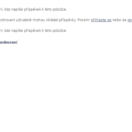
í, kdo napíše příspěvek k této položce.
istrovaní uživatelé mohou vkládat příspěvky. Prosím
přihlaste se
nebo se
re
í, kdo napíše příspěvek k této položce.
 hodnocení