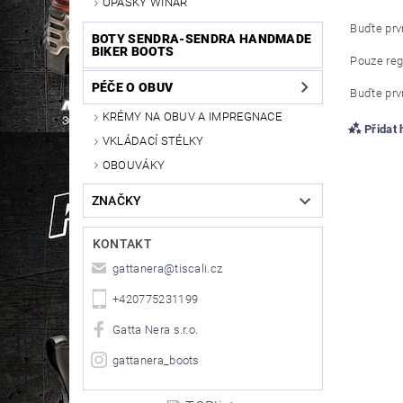
OPASKY WINAR
Buďte prvn
BOTY SENDRA-SENDRA HANDMADE
BIKER BOOTS
Pouze reg
PÉČE O OBUV
Buďte prvn
KRÉMY NA OBUV A IMPREGNACE
Přidat
VKLÁDACÍ STÉLKY
OBOUVÁKY
ZNAČKY
KONTAKT
gattanera
@
tiscali.cz
+420775231199
Gatta Nera s.r.o.
gattanera_boots