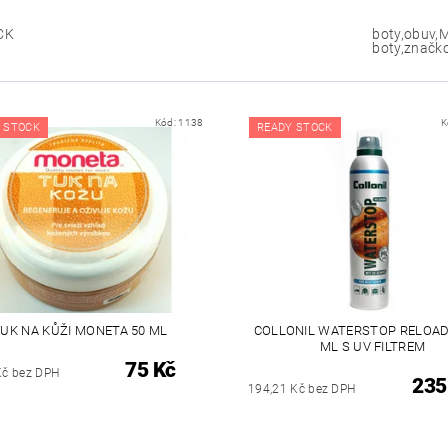
CK
boty,obuv,
boty,značk
Kód:
1138
K
 STOCK
READY STOCK
UK NA KŮŽI MONETA 50 ML
COLLONIL WATERSTOP RELOAD
ML S UV FILTREM
75 Kč
Kč bez DPH
235
194,21 Kč bez DPH