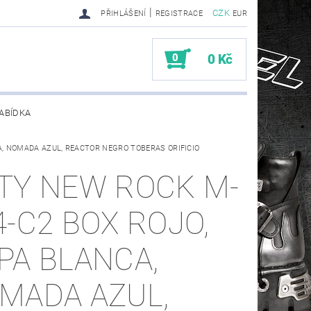
|
CZK
PŘIHLÁŠENÍ
REGISTRACE
EUR
0
0 Kč
ABÍDKA
A, NOMADA AZUL, REACTOR NEGRO TOBERAS ORIFICIO
TY SENDRA-SENDRA HANDMADE BIKER BOOTS
TY NEW ROCK M-
4-C2 BOX ROJO,
PA BLANCA,
MADA AZUL,