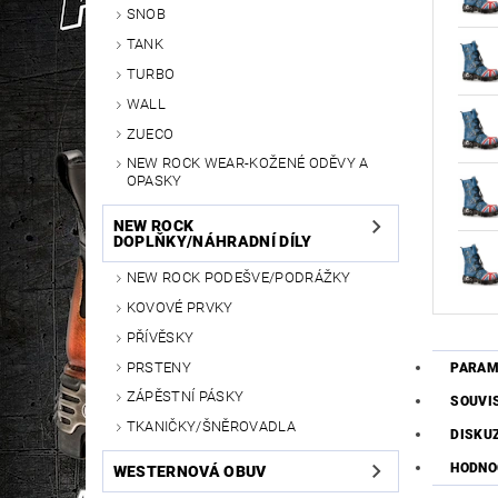
SNOB
TANK
TURBO
WALL
ZUECO
NEW ROCK WEAR-KOŽENÉ ODĚVY A
OPASKY
NEW ROCK
DOPLŇKY/NÁHRADNÍ DÍLY
NEW ROCK PODEŠVE/PODRÁŽKY
KOVOVÉ PRVKY
PŘÍVĚSKY
PRSTENY
PARAM
ZÁPĚSTNÍ PÁSKY
SOUVI
TKANIČKY/ŠNĚROVADLA
DISKU
HODNO
WESTERNOVÁ OBUV