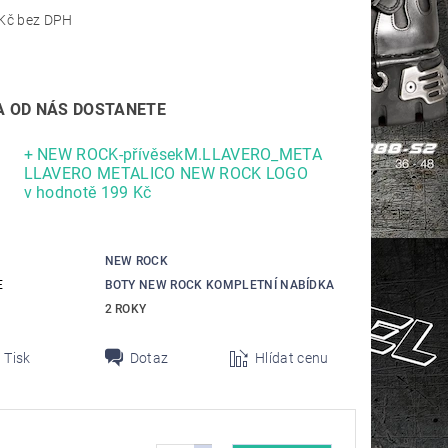
7 016,53 Kč bez DPH
 OD NÁS DOSTANETE
+ NEW ROCK-přívěsekM.LLAVERO_META
LLAVERO METALICO NEW ROCK LOGO
v hodnotě 199 Kč
NEW ROCK
E
BOTY NEW ROCK KOMPLETNÍ NABÍDKA
2 ROKY
Tisk
Dotaz
Hlídat cenu