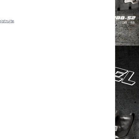
gistrujte
.