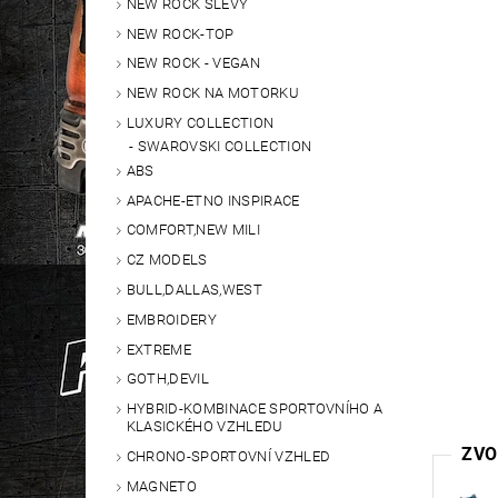
NEW ROCK SLEVY
NEW ROCK-TOP
NEW ROCK - VEGAN
NEW ROCK NA MOTORKU
LUXURY COLLECTION
SWAROVSKI COLLECTION
ABS
APACHE-ETNO INSPIRACE
COMFORT,NEW MILI
CZ MODELS
BULL,DALLAS,WEST
EMBROIDERY
EXTREME
GOTH,DEVIL
HYBRID-KOMBINACE SPORTOVNÍHO A
KLASICKÉHO VZHLEDU
ZVO
CHRONO-SPORTOVNÍ VZHLED
MAGNETO