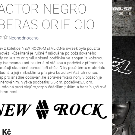
ACTOR NEGRO
BERAS ORIFICIO
Neohodnoceno
uv z kolekce NEW ROCK-METALIC.Na svršek byla použita
ovězí kůže,která je ručně finišována po požadovaného
dy co kus to originál.Kožená podšívka ve spojení s koženou
 tvarovanou antibakteriální stélkou a podešví z přírodního
ručují skutečné pohodlí při chůzi.Díky použitému materiálu
dušná a její mikroklima přispívá ke zdraví Vašich nohou.
p pro snadné obouvání,ke správné fixaci nohy v botách je
šněrováním. Výška podpatku:5,5 cm, podešve:3,5 cm.
 odolná proti olejům,rozpouštědlům,tukům a benzínu,při své
 hmotnosti.
 Kč