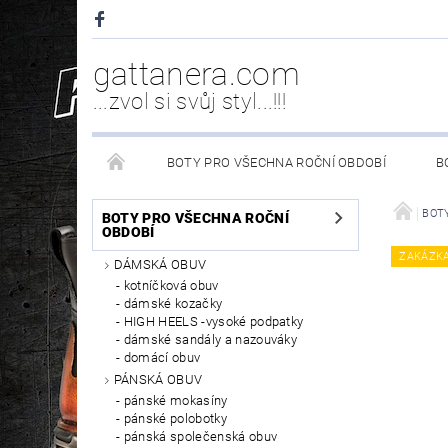
gattanera.com
...zvol si svůj styl...!!!
BOTY PRO VŠECHNA ROČNÍ OBDOBÍ
B
NEW ROCK DOPLŇKY/NÁHRADNÍ DÍLY
WESTER
BOTY
BOTY PRO VŠECHNA ROČNÍ
OBDOBÍ
ZAKÁZK
DÁMSKÁ OBUV
PÉČE O OBUV
kotníčková obuv
dámské kozačky
HIGH HEELS -vysoké podpatky
dámské sandály a nazouváky
domácí obuv
PÁNSKÁ OBUV
pánské mokasíny
pánské polobotky
pánská společenská obuv