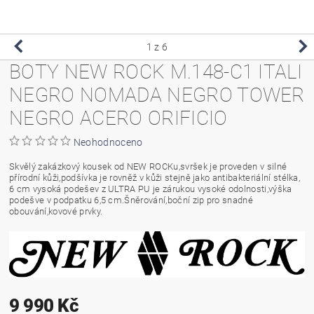
1
z 6
BOTY NEW ROCK M.148-C1 ITALI
NEGRO NOMADA NEGRO TOWER
NEGRO ACERO ORIFICIO
Neohodnoceno
Skvělý zakázkový kousek od NEW ROCKu,svršek je proveden v silné
přírodní kůži,podšívka je rovněž v kůži stejně jako antibakteriální stélka,
6 cm vysoká podešev z ULTRA PU je zárukou vysoké odolnosti,výška
podešve v podpatku 6,5 cm.Šněrování,boční zip pro snadné
obouvání,kovové prvky.
9 990 Kč