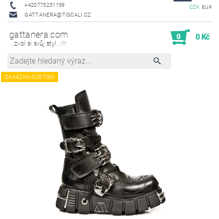
+420775231199
CZK
EUR
GATTANERA@TISCALI.CZ
gattanera.com
0
0 Kč
...zvol si svůj styl...!!!
ZAKÁZKA-CUSTOM