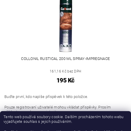
COLLONIL RUSTICAL 200 ML SPRAY-IMPREGNACE
161,16 Kč bez DPH
195 Kč
Buďte první, kdo napíše příspěvek k této položce.
Pouze registrovaní uživatelé mohou vkládat příspěvky. Prosím
přihlaste se
nebo se
registrujte
.
Tento web používá soubory cookie. Dalším procházením tohoto webu
vyjadřujete souhlas s jejich používáním.
Buďte první, kdo napíše příspěvek k této položce.