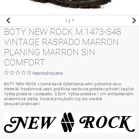
1
z 7
BOTY NEW ROCK M.1473-S48
VINTAGE RASPADO MARRON
PLANING MARRON SIN
COMFORT
Neohodnoceno
BOTY NEW ROCK v černé barvě.Odlehčená,velmi pohodlná obuv.
Materiál :hovězinová useň, podšívka:vepřovice,podešev:přírodní kaučuk.
Výška podešve v podpatku :3,5cm. Výška podešve:1 cm Antibakteriální
anatomická stélka. Kovové prvky,boční zip pro snadné
obouvání,šněrování.