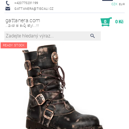
+420775231199
CZK
EUR
GATTANERA@TISCALI.CZ
gattanera.com
0
0 Kč
...zvol si svůj styl...!!!
READY STOCK