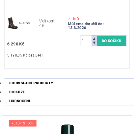
7 dnů
Velikost:
5759/49
Můžeme doručit do:
49
13.8.2026
6 290 Kč
5 198,35 Kč bez DPH
SOUVISEJÍCÍ PRODUKTY
DISKUZE
HODNOCENÍ
READY STOCK