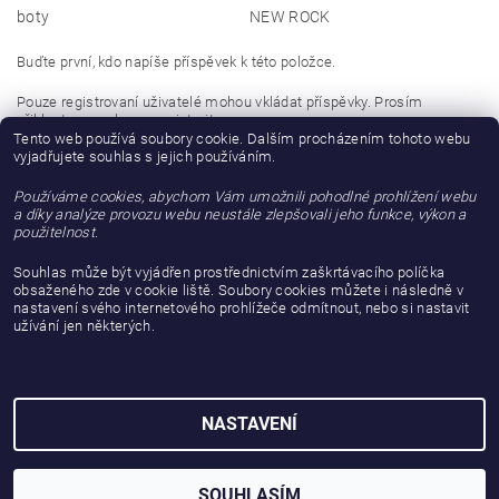
boty
NEW ROCK
Buďte první, kdo napíše příspěvek k této položce.
Pouze registrovaní uživatelé mohou vkládat příspěvky. Prosím
přihlaste se
nebo se
registrujte
.
Tento web používá soubory cookie. Dalším procházením tohoto webu
vyjadřujete souhlas s jejich používáním.
Buďte první, kdo napíše příspěvek k této položce.
Používáme cookies, abychom Vám umožnili pohodlné prohlížení webu
Přidat hodnocení
a díky analýze provozu webu neustále zlepšovali jeho funkce, výkon a
použitelnost.
Souhlas může být vyjádřen prostřednictvím zaškrtávacího políčka
obsaženého zde v cookie liště. Soubory cookies můžete i následně v
nastavení svého internetového prohlížeče odmítnout, nebo si nastavit
užívání jen některých.
NASTAVENÍ
2026 © gattanera.com, všechna práva vyhrazena
Vytvořil Shoptet
SOUHLASÍM