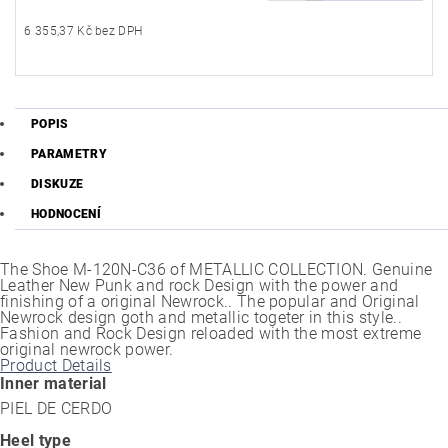
6 355,37 Kč bez DPH
POPIS
PARAMETRY
DISKUZE
HODNOCENÍ
The Shoe M-120N-C36 of METALLIC COLLECTION. Genuine
Leather New Punk and rock Design with the power and
finishing of a original Newrock.. The popular and Original
Newrock design goth and metallic togeter in this style..
Fashion and Rock Design reloaded with the most extreme
original newrock power.
Product Details
Inner material
PIEL DE CERDO
Heel type