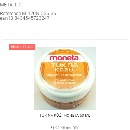
METALLIC
Reference
M-120N-C36-36
ean13
8434545723247
READY STOCK
TUK NA KŮŽI MONETA 50 ML
61,98 Kč bez DPH