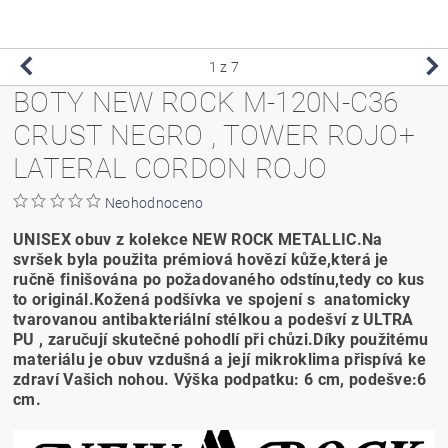
1
z 7
BOTY NEW ROCK M-120N-C36
CRUST NEGRO , TOWER ROJO+
LATERAL CORDON ROJO
Neohodnoceno
UNISEX obuv z kolekce NEW ROCK METALLIC.Na
svršek byla použita prémiová hovězí kůže,která je
ručně finišována po požadovaného odstínu,tedy co kus
to originál.Kožená podšívka ve spojení s anatomicky
tvarovanou antibakteriální stélkou a podešví z ULTRA
PU , zaručují skutečné pohodlí při chůzi.Díky použitému
materiálu je obuv vzdušná a její mikroklima přispívá ke
zdraví Vašich nohou. Výška podpatku: 6 cm, podešve:6
cm.