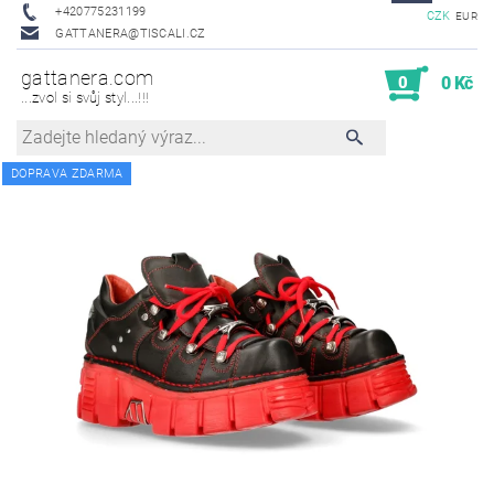
+420775231199
CZK
EUR
GATTANERA@TISCALI.CZ
gattanera.com
0
0 Kč
...zvol si svůj styl...!!!
DOPRAVA ZDARMA