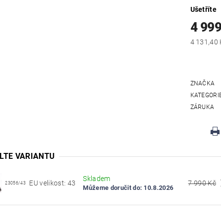
Ušetříte
4 999
ZNAČKA
KATEGORI
ZÁRUKA
LTE VARIANTU
Skladem
EU velikost: 43
7 990 Kč
23056/43
Můžeme doručit do:
10.8.2026