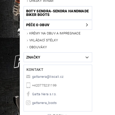
OPASKY WINAR
BOTY SENDRA-SENDRA HANDMADE
BIKER BOOTS
PÉČE O OBUV
KRÉMY NA OBUV A IMPREGNACE
VKLÁDACÍ STÉLKY
OBOUVÁKY
ZNAČKY
KONTAKT
gattanera
@
tiscali.cz
+420775231199
Gatta Nera s.r.o.
gattanera_boots