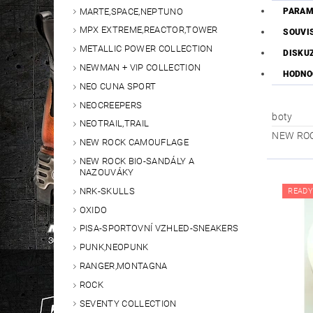
MARTE,SPACE,NEPTUNO
PARAM
MPX EXTREME,REACTOR,TOWER
SOUVI
METALLIC POWER COLLECTION
DISKU
NEWMAN + VIP COLLECTION
HODNO
NEO CUNA SPORT
NEOCREEPERS
boty
NEOTRAIL,TRAIL
NEW RO
NEW ROCK CAMOUFLAGE
NEW ROCK BIO-SANDÁLY A
NAZOUVÁKY
NRK-SKULLS
READY
OXIDO
PISA-SPORTOVNÍ VZHLED-SNEAKERS
PUNK,NEOPUNK
RANGER,MONTAGNA
ROCK
SEVENTY COLLECTION