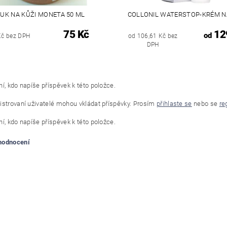
UK NA KŮŽI MONETA 50 ML
COLLONIL WATERSTOP-KRÉM N
75 Kč
12
od
Kč bez DPH
od 106,61 Kč bez
DPH
í, kdo napíše příspěvek k této položce.
istrovaní uživatelé mohou vkládat příspěvky. Prosím
přihlaste se
nebo se
re
í, kdo napíše příspěvek k této položce.
 hodnocení