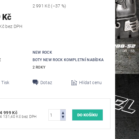
2 991 Kč
(–37 %)
 Kč
4 131,40 Kč bez DPH
NEW ROCK
E
BOTY NEW ROCK KOMPLETNÍ NABÍDKA
2 ROKY
Tisk
Dotaz
Hlídat cenu
4 999 Kč
4 131,40 Kč bez DPH