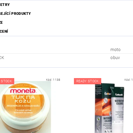
ETRY
SEJÍCÍ PRODUKTY
ZE
CENÍ
moto
CK
obuv
Kód:
1138
Kód:
 STOCK
READY STOCK