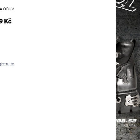
A OBUV
9 Kč
gistrujte
.