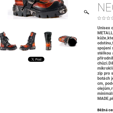
NE
Unisex 
METALLI
kůže,kt
odstínu,
spojení 
stélkou
přírodní
chůzi.Dí
mikrokl
zip pro 
botách 
cm, pod
olejům,
minimál
MADE,př
Běžná ce