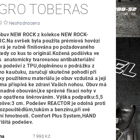
GRO TOBERAS
Neohodnoceno
obuv NEW ROCK z kolekce NEW ROCK-
C.Na svršek byla použita prémiová hovězí
erá je ručně finišována po požadovaného
tedy co kus to originál.Kožená podšívka ve
s anatomicky tvarovanou antibakteriální
 a podešví z TPU,doplněnou o podrážku z
ho kaučuku, zaručují skutečné pohodlí při
ky použitému materiálu je obuv vzdušná a její
ima přispívá ke zdraví Vašich nohou. Obuv má
snadné obouvání,ke správné fixaci nohy v
je opatřena šněrováním. Výška podpatku:5,5
ešve:3 cm. Podešev REACTOR je odolná proti
rozpouštědlům,tukům a benzínu,při své
ní hmotnosti. Comfort Plus System,HAND
išitá podešev.
na
7 990 Kč