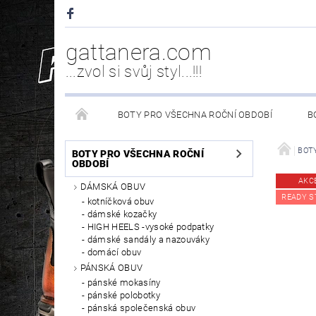
gattanera.com
...zvol si svůj styl...!!!
BOTY PRO VŠECHNA ROČNÍ OBDOBÍ
B
NEW ROCK DOPLŇKY/NÁHRADNÍ DÍLY
WESTER
BOTY
BOTY PRO VŠECHNA ROČNÍ
OBDOBÍ
AKC
DÁMSKÁ OBUV
PÉČE O OBUV
READY S
kotníčková obuv
dámské kozačky
HIGH HEELS -vysoké podpatky
dámské sandály a nazouváky
domácí obuv
PÁNSKÁ OBUV
pánské mokasíny
pánské polobotky
pánská společenská obuv