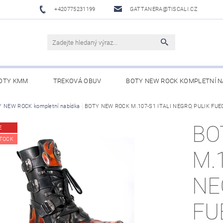
+420775231199
GATTANERA@TISCALI.CZ
OTY KMM
TREKOVÁ OBUV
BOTY NEW ROCK KOMPLETNÍ N
NOVÁ OBUV
 NEW ROCK kompletní nabídka
WESTERN BELTS /WESTERNOVÉ OPASKY/
BOTY NEW ROCK M.107-S1 ITALI NEGRO, PULIK FU
BO
BO
E
TOCK
M.1
NE
FU