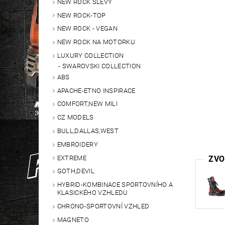
NEW ROCK SLEVY
NEW ROCK-TOP
NEW ROCK - VEGAN
NEW ROCK NA MOTORKU
LUXURY COLLECTION
SWAROVSKI COLLECTION
ABS
APACHE-ETNO INSPIRACE
COMFORT,NEW MILI
CZ MODELS
BULL,DALLAS,WEST
EMBROIDERY
EXTREME
ZVO
GOTH,DEVIL
HYBRID-KOMBINACE SPORTOVNÍHO A
KLASICKÉHO VZHLEDU
CHRONO-SPORTOVNÍ VZHLED
MAGNETO