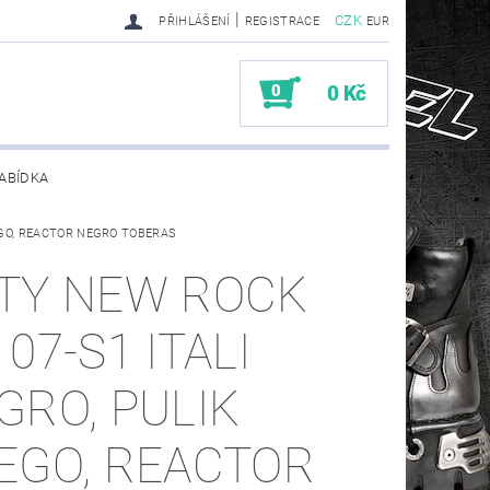
|
CZK
PŘIHLÁŠENÍ
REGISTRACE
EUR
0
0 Kč
ABÍDKA
EGO, REACTOR NEGRO TOBERAS
TY SENDRA-SENDRA HANDMADE BIKER BOOTS
TY NEW ROCK
07-S1 ITALI
GRO, PULIK
EGO, REACTOR