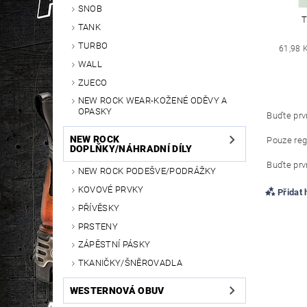
SNOB
T
TANK
TURBO
61,98 
WALL
ZUECO
NEW ROCK WEAR-KOŽENÉ ODĚVY A
OPASKY
Buďte prvn
NEW ROCK
Pouze reg
DOPLŇKY/NÁHRADNÍ DÍLY
Buďte prvn
NEW ROCK PODEŠVE/PODRÁŽKY
KOVOVÉ PRVKY
Přidat
PŘÍVĚSKY
PRSTENY
ZÁPĚSTNÍ PÁSKY
TKANIČKY/ŠNĚROVADLA
WESTERNOVÁ OBUV