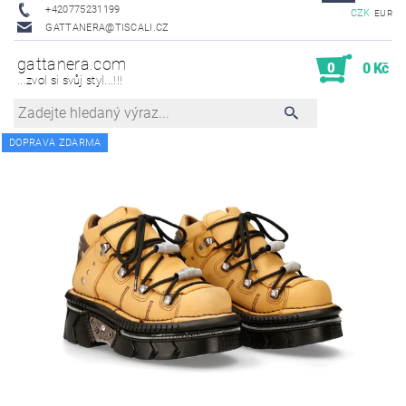
+420775231199
CZK
EUR
GATTANERA@TISCALI.CZ
gattanera.com
0
0 Kč
...zvol si svůj styl...!!!
DOPRAVA ZDARMA