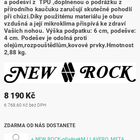
a podešví z TPU ,doplněnou o podrážku z
přírodního kaučuku zaručují skutečné pohodlí
při chůzi.Díky použitému materiálu je obuv
vzdušná a její mikroklima přispívá ke zdraví
Vašich nohou. Výška podpatku: 6 cm, podešve:
4 cm. Podešev je odolná proti
olejům,rozpouštědlům,kovové prvky.Hmotnost
2,88 kg.
8 190 Kč
6 768,60 Kč bez DPH
ZDARMA OD NÁS DOSTANETE
+ NEW ROCK-přívěsekM.LLAVERO_META