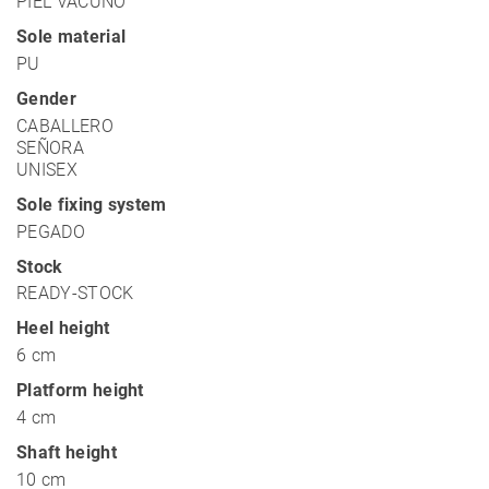
PIEL VACUNO
Sole material
PU
Gender
CABALLERO
SEÑORA
UNISEX
Sole fixing system
PEGADO
Stock
READY-STOCK
Heel height
6 cm
Platform height
4 cm
Shaft height
10 cm