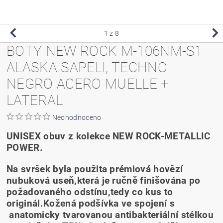
1
z 8
BOTY NEW ROCK M-106NM-S1
ALASKA SAPELI, TECHNO
NEGRO ACERO MUELLE +
LATERAL
Neohodnoceno
UNISEX obuv z kolekce NEW ROCK-METALLIC
POWER.
Na svršek byla použita prémiová hovězí
nubuková useň,která je ručně finišována po
požadovaného odstínu,tedy co kus to
originál.Kožená podšívka ve spojení s
anatomicky tvarovanou antibakteriální stélkou