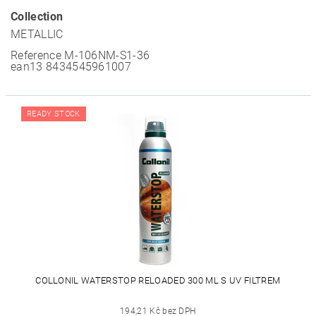
Collection
METALLIC
Reference
M-106NM-S1-36
ean13
8434545961007
READY STOCK
COLLONIL WATERSTOP RELOADED 300 ML S UV FILTREM
194,21 Kč bez DPH