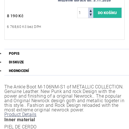
Můžeme doručit do:
3.11.2026
8 190 Kč
6 768,60 Kč bez DPH
POPIS
DISKUZE
HODNOCENÍ
The Ankle Boot M-106NM-S1 of METALLIC COLLECTION.
Genuine Leather. New Punk and rock Design with the
power and finishing of a original Newrock.. The popular
and Original Newrock design goth and metallic togeter in
this style.. Fashion and Rock Design reloaded with the
most extreme original newrock power.
Product Details
Inner material
PIEL DE CERDO