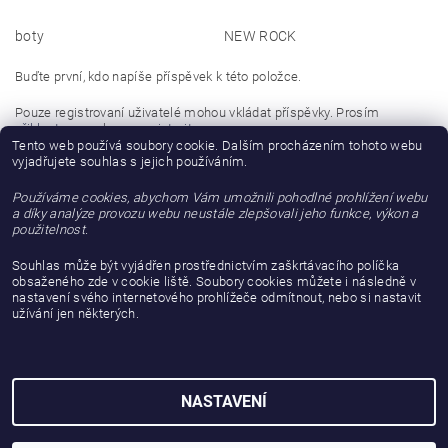
boty
NEW ROCK
Buďte první, kdo napíše příspěvek k této položce.
Pouze registrovaní uživatelé mohou vkládat příspěvky. Prosím
přihlaste se
nebo se
registrujte
.
Tento web používá soubory cookie. Dalším procházením tohoto webu
vyjadřujete souhlas s jejich používáním.
Buďte první, kdo napíše příspěvek k této položce.
Používáme cookies, abychom Vám umožnili pohodlné prohlížení webu
Přidat hodnocení
a díky analýze provozu webu neustále zlepšovali jeho funkce, výkon a
použitelnost.
Souhlas může být vyjádřen prostřednictvím zaškrtávacího políčka
obsaženého zde v cookie liště. Soubory cookies můžete i následně v
nastavení svého internetového prohlížeče odmítnout, nebo si nastavit
užívání jen některých.
NASTAVENÍ
2026 © gattanera.com, všechna práva vyhrazena