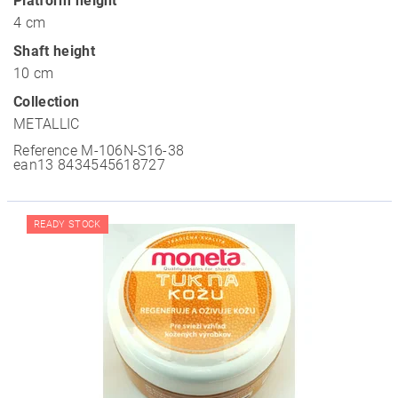
Platform height
4 cm
Shaft height
10 cm
Collection
METALLIC
Reference
M-106N-S16-38
ean13
8434545618727
READY STOCK