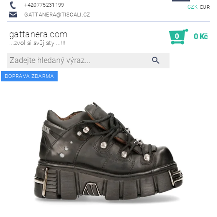
+420775231199
CZK
EUR
GATTANERA@TISCALI.CZ
gattanera.com
0
0 Kč
...zvol si svůj styl...!!!
DOPRAVA ZDARMA