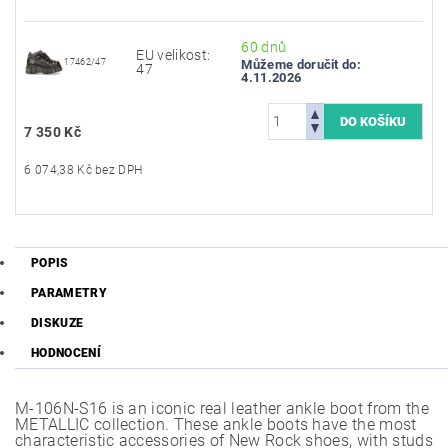
60 dnů
EU velikost:
17462/47
Můžeme doručit do:
47
4.11.2026
7 350 Kč
6 074,38 Kč bez DPH
POPIS
PARAMETRY
DISKUZE
HODNOCENÍ
M-106N-S16 is an iconic real leather ankle boot from the
METALLIC collection. These ankle boots have the most
characteristic accessories of New Rock shoes, with studs