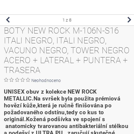
1
z 8
BOTY NEW ROCK M-106N-S16
ITALI NEGRO, ITALI NEGRO,
VACUNO NEGRO, TOWER NEGRO
ACERO + LATERAL + PUNTERA +
TRASERA
Neohodnoceno
UNISEX obuv z kolekce NEW ROCK
METALLIC.Na svršek byla použita prémiová
hovězí kůže,která je ručně finišována po
požadovaného odstínu,tedy co kus to
originál.Kožená podšívka ve spojení s
anatomicky tvarovanou antibakteriální stélkou
a podešví z ULTRA PU , zaručují skutečné