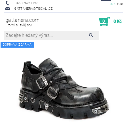
+420775231199
CZK
EUR
GATTANERA@TISCALI.CZ
gattanera.com
0
0 Kč
...zvol si svůj styl...!!!
DOPRAVA ZDARMA