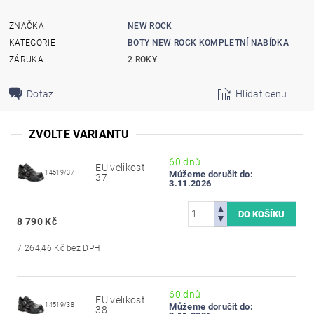
ZNAČKA
NEW ROCK
KATEGORIE
BOTY NEW ROCK KOMPLETNÍ NABÍDKA
ZÁRUKA
2 ROKY
Dotaz
Hlídat cenu
ZVOLTE VARIANTU
60 dnů
EU velikost:
14519/37
Můžeme doručit do:
37
3.11.2026
8 790 Kč
7 264,46 Kč bez DPH
60 dnů
EU velikost:
14519/38
Můžeme doručit do:
38