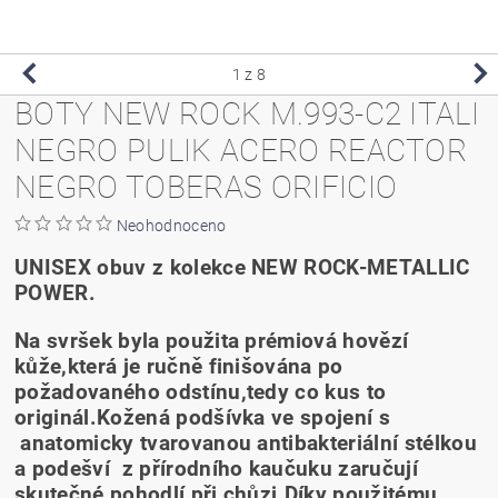
1
z 8
BOTY NEW ROCK M.993-C2 ITALI
NEGRO PULIK ACERO REACTOR
NEGRO TOBERAS ORIFICIO
Neohodnoceno
UNISEX obuv z kolekce NEW ROCK-METALLIC
POWER.
Na svršek byla použita prémiová hovězí
kůže,která je ručně finišována po
požadovaného odstínu,tedy co kus to
originál.Kožená podšívka ve spojení s
anatomicky tvarovanou antibakteriální stélkou
a podešví z přírodního kaučuku zaručují
skutečné pohodlí při chůzi.Díky použitému