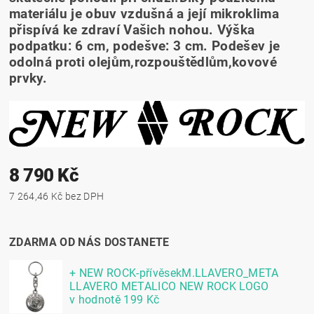
materiálu je obuv vzdušná a její mikroklima
přispívá ke zdraví Vašich nohou. Výška
podpatku: 6 cm, podešve: 3 cm. Podešev je
odolná proti olejům,rozpouštědlům,kovové
prvky.
8 790 Kč
7 264,46 Kč bez DPH
ZDARMA OD NÁS DOSTANETE
+ NEW ROCK-přívěsekM.LLAVERO_META
LLAVERO METALICO NEW ROCK LOGO
v hodnotě 199 Kč