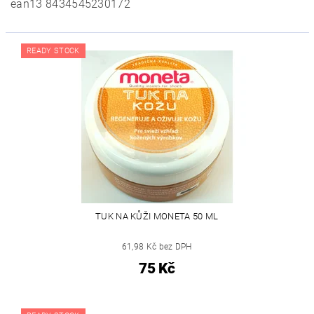
ean
13
8434545230172
READY STOCK
TUK NA KŮŽI MONETA 50 ML
61,98 Kč bez DPH
75 Kč