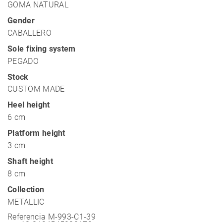
GOMA NATURAL
Gender
CABALLERO
Sole fixing system
PEGADO
Stock
CUSTOM MADE
Heel height
6 cm
Platform height
3 cm
Shaft height
8 cm
Collection
METALLIC
Referencia
M-993-C1-39