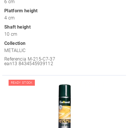
6 cm
Platform height
4 cm
Shaft height
10 cm
Collection
METALLIC
Referencia
M-215-C7-37
ean13
8434545939112
READY STOCK