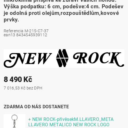
mikroklima přispívá ke zdraví Vašich nohou.
Výška podpatku: 6 cm, podešve:4 cm. Podešev
je odolná proti olejům,rozpouštědlům,kovové
prvky.
Referencia
M-215-C7-37
ean13
8434545939112
8 490 Kč
7 016,53 Kč bez DPH
ZDARMA OD NÁS DOSTANETE
+ NEW ROCK-přívěsekM.LLAVERO_META
LLAVERO METALICO NEW ROCK LOGO