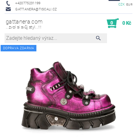
+420775231199
CZK
EUR
GATTANERA@TISCALI.CZ
gattanera.com
0
0 Kč
...zvol si svůj styl...!!!
DOPRAVA ZDARMA