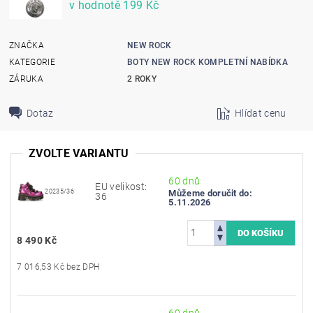
v hodnotě 199 Kč
ZNAČKA
NEW ROCK
KATEGORIE
BOTY NEW ROCK KOMPLETNÍ NABÍDKA
ZÁRUKA
2 ROKY
Dotaz
Hlídat cenu
ZVOLTE VARIANTU
60 dnů
EU velikost:
20235/36
Můžeme doručit do:
36
5.11.2026
8 490 Kč
7 016,53 Kč bez DPH
60 dnů