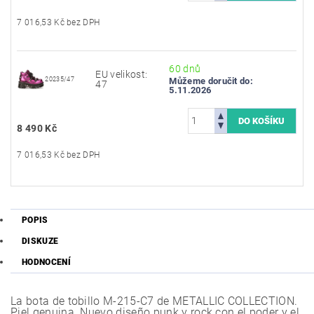
7 016,53 Kč bez DPH
60 dnů
EU velikost:
20235/47
Můžeme doručit do:
47
5.11.2026
8 490 Kč
7 016,53 Kč bez DPH
POPIS
DISKUZE
HODNOCENÍ
La bota de tobillo M-215-C7 de METALLIC COLLECTION.
Piel genuina. Nuevo diseño punk y rock con el poder y el