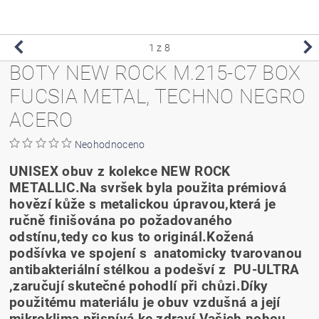
1
z 8
BOTY NEW ROCK M.215-C7 BOX
FUCSIA METAL, TECHNO NEGRO
ACERO
Neohodnoceno
UNISEX obuv z kolekce NEW ROCK
METALLIC.Na svršek byla použita prémiová
hovězí kůže s metalickou úpravou,která je
ručně finišována po požadovaného
odstínu,tedy co kus to originál.Kožená
podšívka ve spojení s anatomicky tvarovanou
antibakteriální stélkou a podešví z PU-ULTRA
,zaručují skutečné pohodlí při chůzi.Díky
použitému materiálu je obuv vzdušná a její