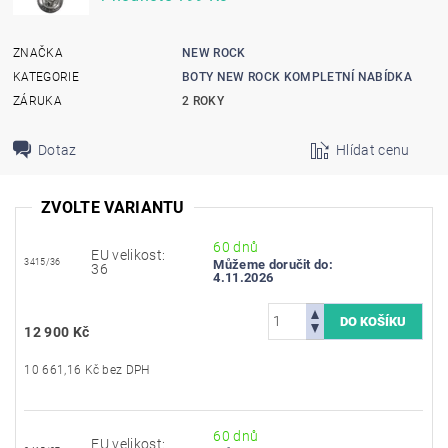
ZNAČKA
NEW ROCK
KATEGORIE
BOTY NEW ROCK KOMPLETNÍ NABÍDKA
ZÁRUKA
2 ROKY
Dotaz
Hlídat cenu
ZVOLTE VARIANTU
60 dnů
EU velikost:
3415/36
Můžeme doručit do:
36
4.11.2026
12 900 Kč
10 661,16 Kč bez DPH
60 dnů
EU velikost: