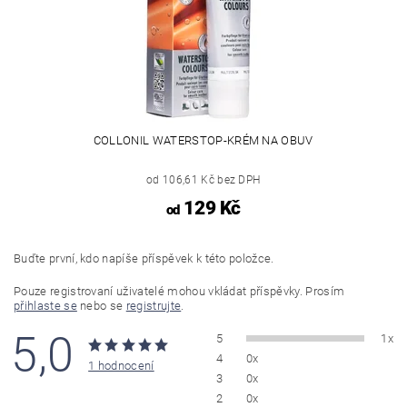
COLLONIL WATERSTOP-KRÉM NA OBUV
od 106,61 Kč bez DPH
129 Kč
od
Buďte první, kdo napíše příspěvek k této položce.
Pouze registrovaní uživatelé mohou vkládat příspěvky. Prosím
přihlaste se
nebo se
registrujte
.
5,0
5
1x
4
0x
1 hodnocení
3
0x
2
0x