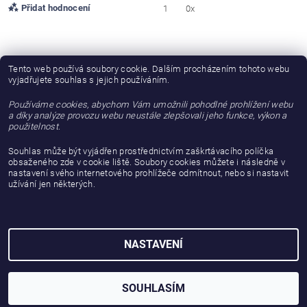
Přidat hodnocení
1
0x
Lada Boudová
Tento web používá soubory cookie. Dalším procházením tohoto webu
LB
vyjadřujete souhlas s jejich používáním.
|
16.7.2020
Používáme cookies, abychom Vám umožnili pohodlné prohlížení webu
Jsou dokonalé
a díky analýze provozu webu neustále zlepšovali jeho funkce, výkon a
použitelnost.
Souhlas může být vyjádřen prostřednictvím zaškrtávacího políčka
obsaženého zde v cookie liště. Soubory cookies můžete i následně v
nastavení svého internetového prohlížeče odmítnout, nebo si nastavit
užívání jen některých.
NASTAVENÍ
2026 © gattanera.com, všechna práva vyhrazena
Vytvořil Shoptet
SOUHLASÍM