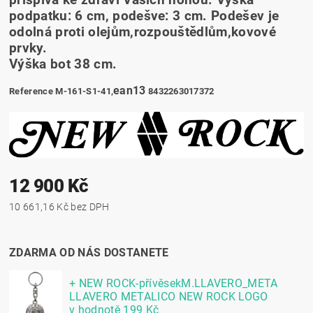
přispívá ke zdraví Vašich nohou. Výška
podpatku: 6 cm, podešve: 3 cm. Podešev je
odolná proti olejům,rozpouštědlům,kovové
prvky.
Výška bot 38 cm.
ean13
Reference
M-161-S1-41,
8432263017372
12 900 Kč
10 661,16 Kč bez DPH
ZDARMA OD NÁS DOSTANETE
+ NEW ROCK-přívěsekM.LLAVERO_META
LLAVERO METALICO NEW ROCK LOGO
v hodnotě 199 Kč