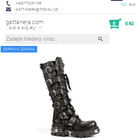
+420775231199
CZK
EUR
GATTANERA@TISCALI.CZ
gattanera.com
0
0 Kč
...zvol si svůj styl...!!!
DOPRAVA ZDARMA