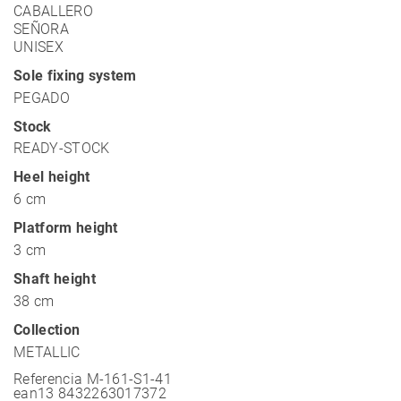
CABALLERO
SEÑORA
UNISEX
Sole fixing system
PEGADO
Stock
READY-STOCK
Heel height
6 cm
Platform height
3 cm
Shaft height
38 cm
Collection
METALLIC
Referencia
M-161-S1-41
ean13
8432263017372