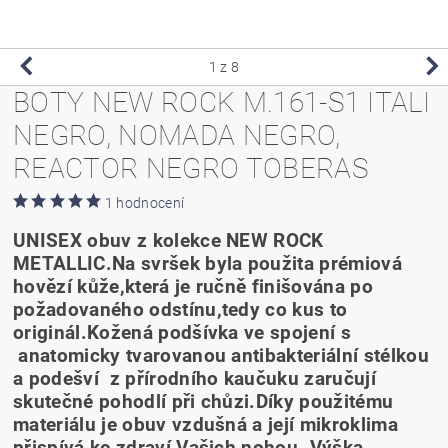
1
z 8
BOTY NEW ROCK M.161-S1 ITALI
NEGRO, NOMADA NEGRO,
REACTOR NEGRO TOBERAS
1 hodnocení
UNISEX obuv z kolekce NEW ROCK
METALLIC.Na svršek byla použita prémiová
hovězí kůže,která je ručně finišována po
požadovaného odstínu,tedy co kus to
originál.Kožená podšívka ve spojení s
anatomicky tvarovanou antibakteriální stélkou
a podešví z přírodního kaučuku zaručují
skutečné pohodlí při chůzi.Díky použitému
materiálu je obuv vzdušná a její mikroklima