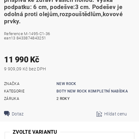
přispívá ke zdraví Vašich nohou. Výška
podpatku: 6 cm, podešve:3 cm. Podešev je
odolná proti olejům,rozpouštědlům,kovové
prvky.
Reference
M-1495-C1-36
ean13
8433874843251
11 990 Kč
9 909,09 Kč bez DPH
ZNAČKA
NEW ROCK
KATEGORIE
BOTY NEW ROCK KOMPLETNÍ NABÍDKA
ZÁRUKA
2 ROKY
Dotaz
Hlídat cenu
ZVOLTE VARIANTU