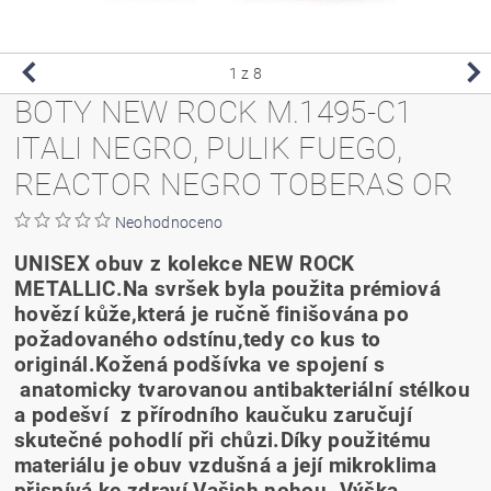
1
z 8
BOTY NEW ROCK M.1495-C1
ITALI NEGRO, PULIK FUEGO,
REACTOR NEGRO TOBERAS OR
Neohodnoceno
UNISEX obuv z kolekce NEW ROCK
METALLIC.Na svršek byla použita prémiová
hovězí kůže,která je ručně finišována po
požadovaného odstínu,tedy co kus to
originál.Kožená podšívka ve spojení s
anatomicky tvarovanou antibakteriální stélkou
a podešví z přírodního kaučuku zaručují
skutečné pohodlí při chůzi.Díky použitému
materiálu je obuv vzdušná a její mikroklima