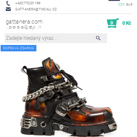
+420775231199
CZK
EUR
GATTANERA@TISCALI.CZ
gattanera.com
0
0 Kč
...zvol si svůj styl...!!!
DOPRAVA ZDARMA