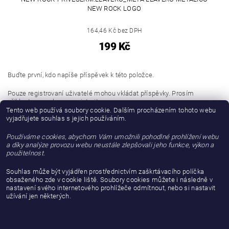
NEW ROCK LOGO
164,46 Kč bez DPH
199 Kč
Buďte první, kdo napíše příspěvek k této položce.
Pouze registrovaní uživatelé mohou vkládat příspěvky. Prosím
přihlaste se
nebo se
registrujte
.
Tento web používá soubory cookie. Dalším procházením tohoto webu
vyjadřujete souhlas s jejich používáním.
Buďte první, kdo napíše příspěvek k této položce.
Používáme cookies, abychom Vám umožnili pohodlné prohlížení webu
Přidat hodnocení
a díky analýze provozu webu neustále zlepšovali jeho funkce, výkon a
použitelnost.
Souhlas může být vyjádřen prostřednictvím zaškrtávacího políčka
obsaženého zde v cookie liště. Soubory cookies můžete i následně v
nastavení svého internetového prohlížeče odmítnout, nebo si nastavit
užívání jen některých.