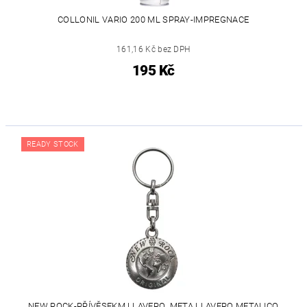
COLLONIL VARIO 200 ML SPRAY-IMPREGNACE
161,16 Kč bez DPH
195 Kč
READY STOCK
NEW ROCK-PŘÍVĚSEKM.LLAVERO_META LLAVERO METALICO