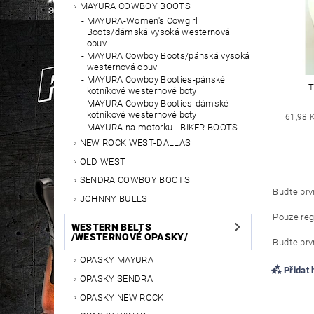
MAYURA COWBOY BOOTS
MAYURA-Women's Cowgirl
Boots/dámská vysoká westernová
obuv
MAYURA Cowboy Boots/pánská vysoká
westernová obuv
MAYURA Cowboy Booties-pánské
T
kotníkové westernové boty
MAYURA Cowboy Booties-dámské
kotníkové westernové boty
61,98 
MAYURA na motorku - BIKER BOOTS
NEW ROCK WEST-DALLAS
OLD WEST
SENDRA COWBOY BOOTS
Buďte prvn
JOHNNY BULLS
Pouze reg
WESTERN BELTS
/WESTERNOVÉ OPASKY/
Buďte prvn
OPASKY MAYURA
Přidat
OPASKY SENDRA
OPASKY NEW ROCK