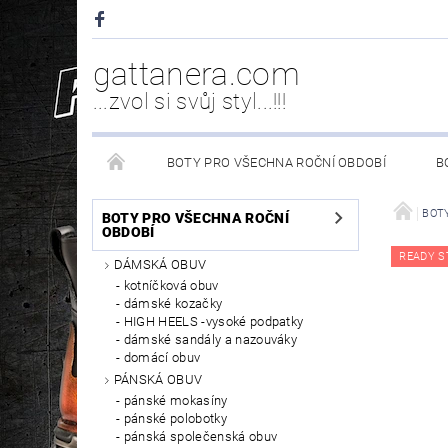
gattanera.com
...zvol si svůj styl...!!!
BOTY PRO VŠECHNA ROČNÍ OBDOBÍ
B
NEW ROCK DOPLŇKY/NÁHRADNÍ DÍLY
WESTER
BOT
BOTY PRO VŠECHNA ROČNÍ
OBDOBÍ
READY S
DÁMSKÁ OBUV
PÉČE O OBUV
kotníčková obuv
dámské kozačky
HIGH HEELS -vysoké podpatky
dámské sandály a nazouváky
domácí obuv
PÁNSKÁ OBUV
pánské mokasíny
pánské polobotky
pánská společenská obuv