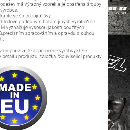
odešev má výrazný vzorek a je opatřena šrouby
 výrobce.
aple ve špici,trojité švy.
vzhledově podobným botám jiných výrobců se
M vyznačuje vysokou jakostí použitých
lů,precizním zpracováním a opravdu dlouhou
tí.
vání používejte doporučené výrobky,které
v detailu produktu ,záložka "Související produkty.