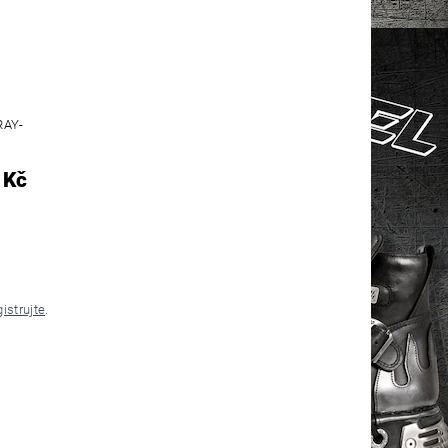
RAY-
 Kč
gistrujte
.