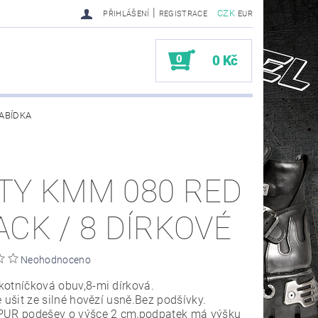
|
CZK
PŘIHLÁŠENÍ
REGISTRACE
EUR
0
0 Kč
ABÍDKA
TY SENDRA-SENDRA HANDMADE BIKER BOOTS
TY KMM 080 RED
ACK / 8 DÍRKOVÉ
Neohodnoceno
otníčková obuv,8-mi dírková.
e ušit ze silné hovězí usně.Bez podšívky.
PUR podešev o výšce 2 cm,podpatek má výšku