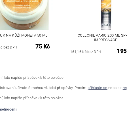
UK NA KŮŽI MONETA 50 ML
COLLONIL VARIO 200 ML SP
IMPREGNACE
75 Kč
Kč bez DPH
195
161,16 Kč bez DPH
í, kdo napíše příspěvek k této položce.
istrovaní uživatelé mohou vkládat příspěvky. Prosím
přihlaste se
nebo se
re
í, kdo napíše příspěvek k této položce.
 hodnocení