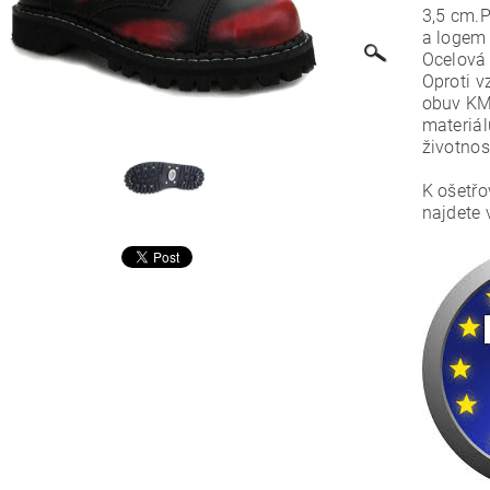
3,5 cm.P
a logem
Ocelová k
Oproti 
obuv KM
materiá
životnos
K ošetřo
najdete 