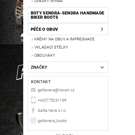
OPASKY WINAR
BOTY SENDRA-SENDRA HANDMADE
BIKER BOOTS
PÉČE O OBUV
KRÉMY NA OBUV A IMPREGNACE
VKLÁDACÍ STÉLKY
OBOUVÁKY
ZNAČKY
KONTAKT
gattanera
@
tiscali.cz
+420775231199
Gatta Nera s.r.o.
gattanera_boots