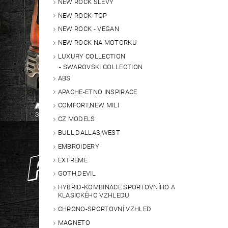
NEW ROCK SLEVY
NEW ROCK-TOP
NEW ROCK - VEGAN
NEW ROCK NA MOTORKU
LUXURY COLLECTION
SWAROVSKI COLLECTION
ABS
APACHE-ETNO INSPIRACE
COMFORT,NEW MILI
CZ MODELS
BULL,DALLAS,WEST
EMBROIDERY
EXTREME
GOTH,DEVIL
HYBRID-KOMBINACE SPORTOVNÍHO A
KLASICKÉHO VZHLEDU
CHRONO-SPORTOVNÍ VZHLED
MAGNETO