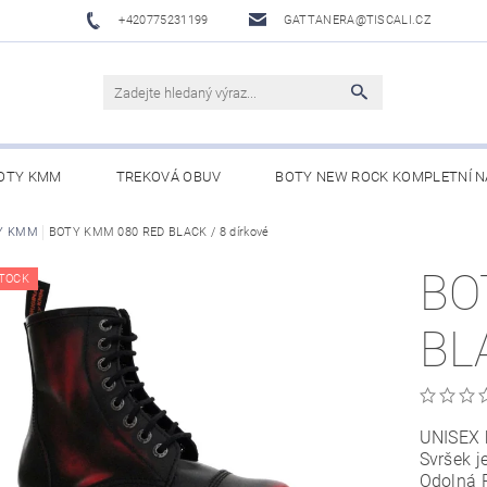
+420775231199
GATTANERA@TISCALI.CZ
OTY KMM
TREKOVÁ OBUV
BOTY NEW ROCK KOMPLETNÍ N
NOVÁ OBUV
Y KMM
BOTY KMM 080 RED BLACK / 8 dírkové
WESTERN BELTS /WESTERNOVÉ OPASKY/
BO
BO
TOCK
BL
UNISEX k
Svršek j
Odolná 