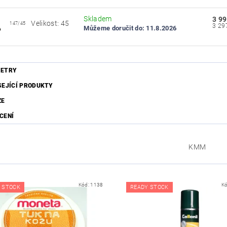
Skladem
3 99
Velikost: 45
147/45
Můžeme doručit do:
11.8.2026
ETRY
SEJÍCÍ PRODUKTY
ZE
CENÍ
KMM
Kód:
1138
K
 STOCK
READY STOCK