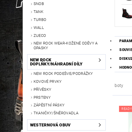
SNOB
TANK
TURBO
WALL
ZUECO
PARAM
NEW ROCK WEAR-KOŽENÉ ODĚVY A
OPASKY
SOUVI
DISKU
NEW ROCK
DOPLŇKY/NÁHRADNÍ DÍLY
HODNO
NEW ROCK PODEŠVE/PODRÁŽKY
KOVOVÉ PRVKY
boty
PŘÍVĚSKY
PRSTENY
ZÁPĚSTNÍ PÁSKY
READY
TKANIČKY/ŠNĚROVADLA
WESTERNOVÁ OBUV