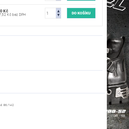
0 Kč
3 297,52 Kč bez DPH
ód:
86/142