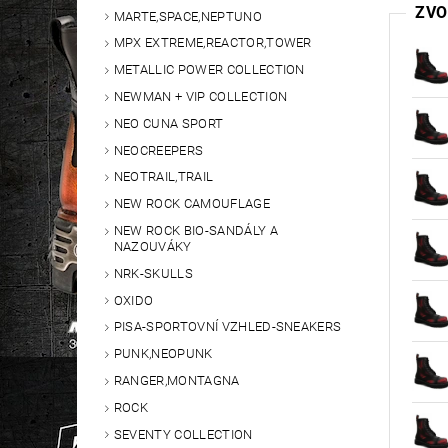
ZVO
MARTE,SPACE,NEPTUNO
MPX EXTREME,REACTOR,TOWER
METALLIC POWER COLLECTION
NEWMAN + VIP COLLECTION
NEO CUNA SPORT
NEOCREEPERS
NEOTRAIL,TRAIL
NEW ROCK CAMOUFLAGE
NEW ROCK BIO-SANDÁLY A
NAZOUVÁKY
NRK-SKULLS
OXIDO
PISA-SPORTOVNÍ VZHLED-SNEAKERS
PUNK,NEOPUNK
RANGER,MONTAGNA
ROCK
SEVENTY COLLECTION