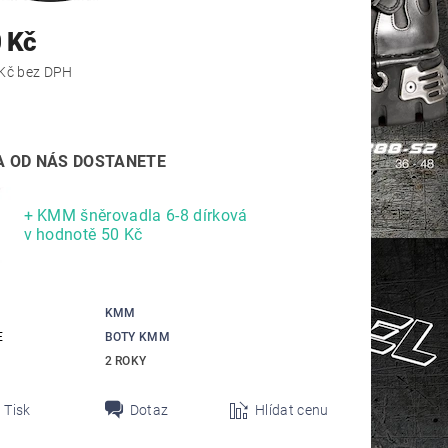
 Kč
3 297,52 Kč bez DPH
 OD NÁS DOSTANETE
+ KMM šněrovadla 6-8 dírková
v hodnotě 50 Kč
KMM
E
BOTY KMM
2 ROKY
Tisk
Dotaz
Hlídat cenu