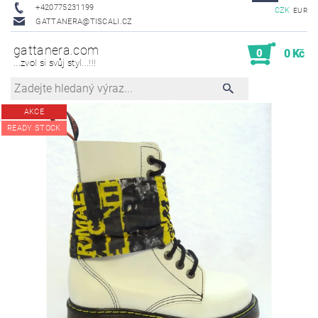
+420775231199
CZK
EUR
GATTANERA@TISCALI.CZ
gattanera.com
0
0 Kč
...zvol si svůj styl...!!!
AKCE
READY STOCK