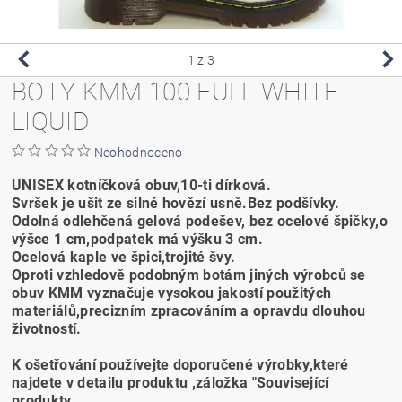
1
z 3
BOTY KMM 100 FULL WHITE
LIQUID
Neohodnoceno
UNISEX kotníčková obuv,10-ti dírková.
Svršek je ušit ze silné hovězí usně.Bez podšívky.
Odolná odlehčená gelová podešev, bez ocelové špičky,o
výšce 1 cm,podpatek má výšku 3 cm.
Ocelová kaple ve špici,trojité švy.
Oproti vzhledově podobným botám jiných výrobců se
obuv KMM vyznačuje vysokou jakostí použitých
materiálů,precizním zpracováním a opravdu dlouhou
životností.
K ošetřování používejte doporučené výrobky,které
najdete v detailu produktu ,záložka "Související
produkty.