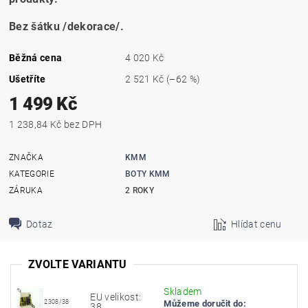
Bez šátku /dekorace/.
Běžná cena
4 020 Kč
Ušetříte
2 521 Kč
(–62 %)
1 499 Kč
1 238,84 Kč bez DPH
ZNAČKA
KMM
KATEGORIE
BOTY KMM
ZÁRUKA
2 ROKY
Dotaz
Hlídat cenu
ZVOLTE VARIANTU
Skladem
EU velikost:
2308/38
Můžeme doručit do:
38