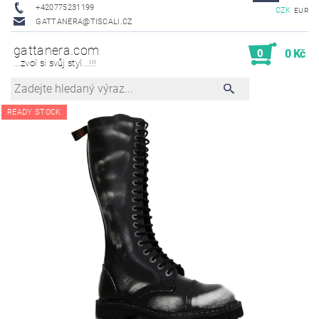
+420775231199
CZK
EUR
GATTANERA@TISCALI.CZ
gattanera.com
0
0 Kč
...zvol si svůj styl...!!!
READY STOCK