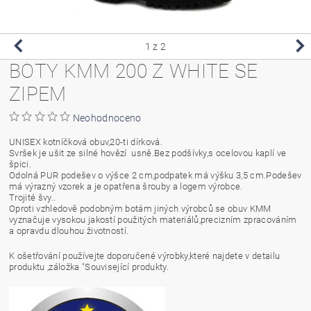
1
z 2
BOTY KMM 200 Z WHITE SE
ZIPEM
Neohodnoceno
UNISEX kotníčková obuv,20-ti dírková.
Svršek je ušit ze silné hovězí usně.Bez podšívky,s ocelovou kaplí ve
špici.
Odolná PUR podešev o výšce 2 cm,podpatek má výšku 3,5 cm.Podešev
má výrazný vzorek a je opatřena šrouby a logem výrobce.
Trojité švy..
Oproti vzhledově podobným botám jiných výrobců se obuv KMM
vyznačuje vysokou jakostí použitých materiálů,precizním zpracováním
a opravdu dlouhou životností.
K ošetřování používejte doporučené výrobky,které najdete v detailu
produktu ,záložka "Související produkty.