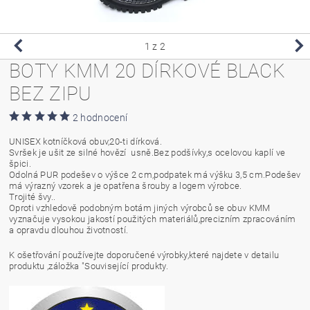
1
z 2
BOTY KMM 20 DÍRKOVÉ BLACK
BEZ ZIPU
2 hodnocení
UNISEX kotníčková obuv,20-ti dírková.
Svršek je ušit ze silné hovězí usně.Bez podšívky,s ocelovou kaplí ve
špici.
Odolná PUR podešev o výšce 2 cm,podpatek má výšku 3,5 cm.Podešev
má výrazný vzorek a je opatřena šrouby a logem výrobce.
Trojité švy..
Oproti vzhledově podobným botám jiných výrobců se obuv KMM
vyznačuje vysokou jakostí použitých materiálů,precizním zpracováním
a opravdu dlouhou životností.
K ošetřování používejte doporučené výrobky,které najdete v detailu
produktu ,záložka "Související produkty.