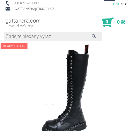
+420775231199
CZK
EUR
GATTANERA@TISCALI.CZ
gattanera.com
0
0 Kč
...zvol si svůj styl...!!!
READY STOCK