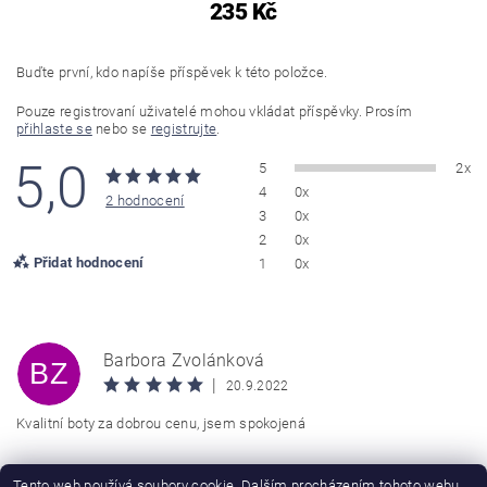
235 Kč
Buďte první, kdo napíše příspěvek k této položce.
Pouze registrovaní uživatelé mohou vkládat příspěvky. Prosím
přihlaste se
nebo se
registrujte
.
5,0
5
2x
4
0x
2 hodnocení
3
0x
2
0x
Přidat hodnocení
1
0x
Barbora Zvolánková
BZ
|
20.9.2022
Kvalitní boty za dobrou cenu, jsem spokojená
Jan Plavec
Tento web používá soubory cookie. Dalším procházením tohoto webu