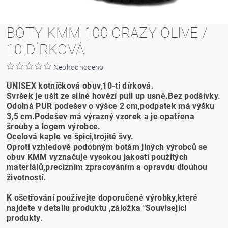
BOTY KMM 100 CRAZY OLIVE /
10 DÍRKOVÁ
Neohodnoceno
UNISEX kotníčková obuv,10-ti dírková.
Svršek je ušit ze silné hovězí pull up usně.Bez podšívky.
Odolná PUR podešev o výšce 2 cm,podpatek má výšku
3,5 cm.Podešev má výrazný vzorek a je opatřena
šrouby a logem výrobce.
Ocelová kaple ve špici,trojité švy.
Oproti vzhledově podobným botám jiných výrobců se
obuv KMM vyznačuje vysokou jakostí použitých
materiálů,precizním zpracováním a opravdu dlouhou
životností.
K ošetřování používejte doporučené výrobky,které
najdete v detailu produktu ,záložka "Související
produkty.