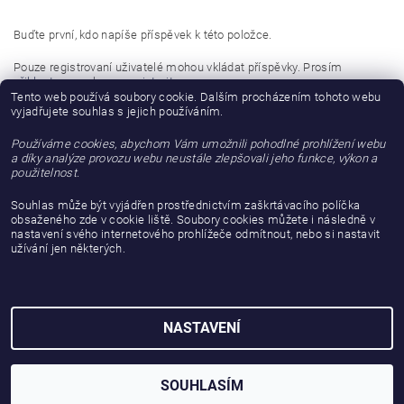
Buďte první, kdo napíše příspěvek k této položce.
Pouze registrovaní uživatelé mohou vkládat příspěvky. Prosím
přihlaste se
nebo se
registrujte
.
Tento web používá soubory cookie. Dalším procházením tohoto webu
vyjadřujete souhlas s jejich používáním.
Buďte první, kdo napíše příspěvek k této položce.
Používáme cookies, abychom Vám umožnili pohodlné prohlížení webu
Přidat hodnocení
a díky analýze provozu webu neustále zlepšovali jeho funkce, výkon a
použitelnost.
Souhlas může být vyjádřen prostřednictvím zaškrtávacího políčka
obsaženého zde v cookie liště. Soubory cookies můžete i následně v
nastavení svého internetového prohlížeče odmítnout, nebo si nastavit
užívání jen některých.
NASTAVENÍ
2026 © gattanera.com, všechna práva vyhrazena
Vytvořil Shoptet
SOUHLASÍM