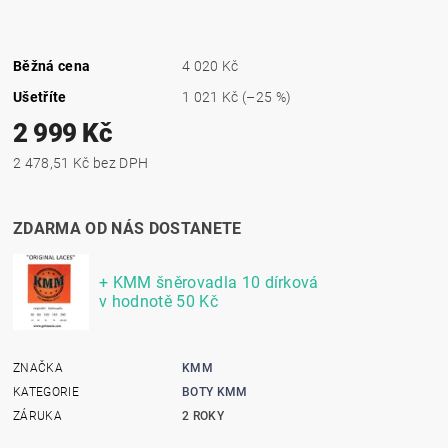
Běžná cena
4 020 Kč
Ušetříte
1 021 Kč
(–25 %)
2 999 Kč
2 478,51 Kč bez DPH
ZDARMA OD NÁS DOSTANETE
+ KMM šněrovadla 10 dírková
v hodnotě 50 Kč
ZNAČKA
KMM
KATEGORIE
BOTY KMM
ZÁRUKA
2 ROKY