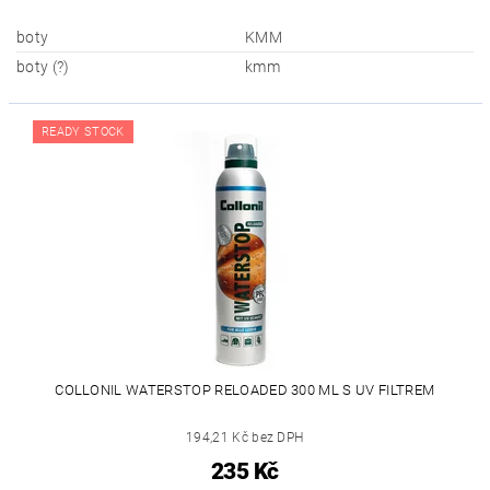
boty
KMM
boty (?)
kmm
READY STOCK
COLLONIL WATERSTOP RELOADED 300 ML S UV FILTREM
194,21 Kč bez DPH
235 Kč