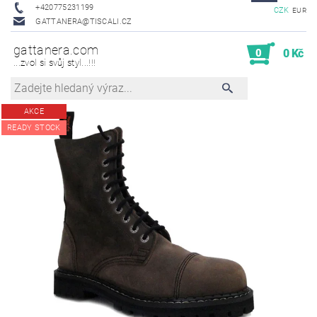
+420775231199
CZK
EUR
GATTANERA@TISCALI.CZ
gattanera.com
0
0 Kč
...zvol si svůj styl...!!!
AKCE
READY STOCK